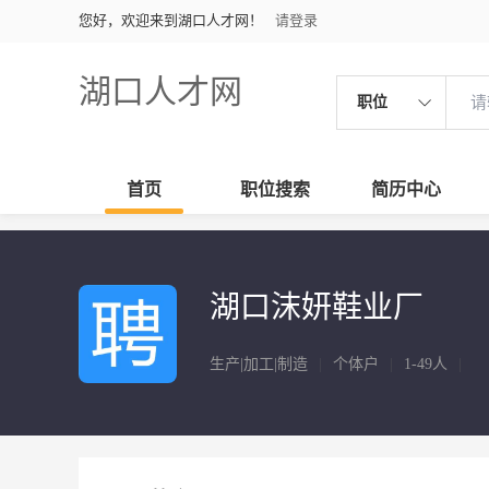
您好，欢迎来到湖口人才网！
请登录
湖口人才网
职位
首页
职位搜索
简历中心
湖口沫妍鞋业厂
生产|加工|制造
|
个体户
|
1-49人
|