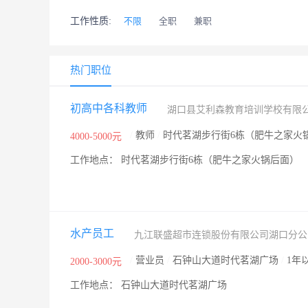
工作性质:
不限
全职
兼职
热门职位
初高中各科教师
湖口县艾利森教育培训学校有限
/
教师
/
时代茗湖步行街6栋（肥牛之家火
4000-5000元
工作地点： 时代茗湖步行街6栋（肥牛之家火锅后面）
水产员工
九江联盛超市连锁股份有限公司湖口分公
/
营业员
/
石钟山大道时代茗湖广场
/
1年
2000-3000元
工作地点： 石钟山大道时代茗湖广场