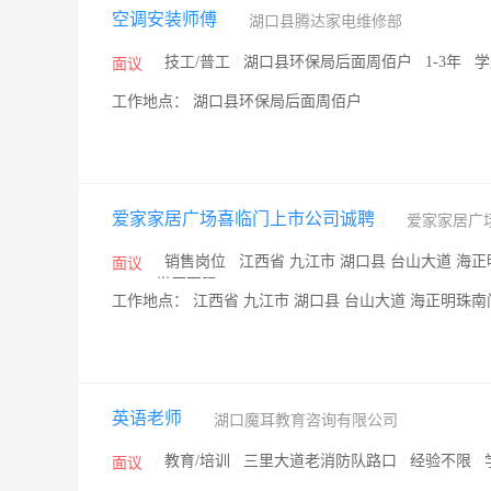
空调安装师傅
湖口县腾达家电维修部
/
技工/普工
/
湖口县环保局后面周佰户
/
1-3年
/
学
面议
工作地点： 湖口县环保局后面周佰户
爱家家居广场喜临门上市公司诚聘
爱家家居广
/
销售岗位
/
江西省 九江市 湖口县 台山大道 海
面议
学历不限
/
工作地点： 江西省 九江市 湖口县 台山大道 海正明珠
英语老师
湖口魔耳教育咨询有限公司
/
教育/培训
/
三里大道老消防队路口
/
经验不限
/
面议