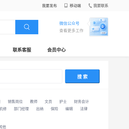
我要发布
移动端
我要联系
微信公众号
查看更多工作
联系客服
会员中心
搜 索
潢
销售岗位
教师
文员
护士
财务会计
/机修
部门经理
出纳
保险
编辑
法律
其他