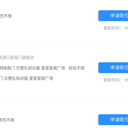
申请职
历不限
/
更新时间： 08
场湖口喜临门旗舰店
申请职
正明珠南门 交警队斜对面 爱家家居广场
/
经验不限
/
南门 交警队斜对面 爱家家居广场
更新时间： 08
申请职
学历不限
/