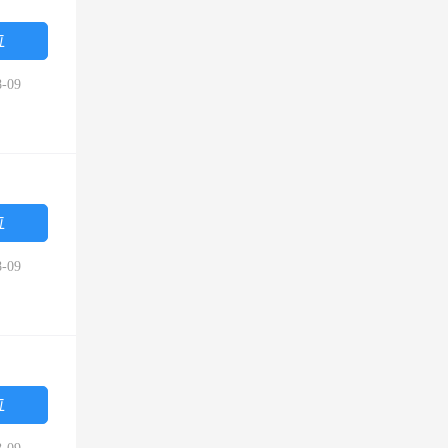
位
-09
位
-09
位