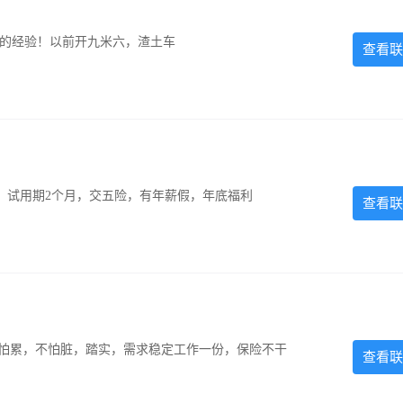
超的经验！以前开九米六，渣土车
查看联
0元，试用期2个月，交五险，有年薪假，年底福利
查看联
，不怕累，不怕脏，踏实，需求稳定工作一份，保险不干
查看联