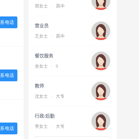
郑女士
·
高中
系电话
营业员
王女士
·
高中
餐饮服务
余女士
·
0
系电话
教师
沈女士
·
大专
行政/后勤
李女士
·
大专
系电话