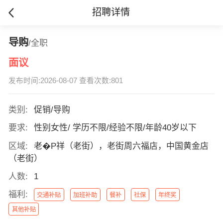
招聘详情
导购
/全职
面议
发布时间:2026-08-07 查看次数:801
类别:
促销/导购
要求:
性别女性/ 学历不限/经验不限/年龄40岁以下
区域:
老�P祥（老街），老街周六福店，中国黄金店
（老街）
人数:
1
福利:
交通补贴
加班补助
餐补
社保
年终奖
其他补贴