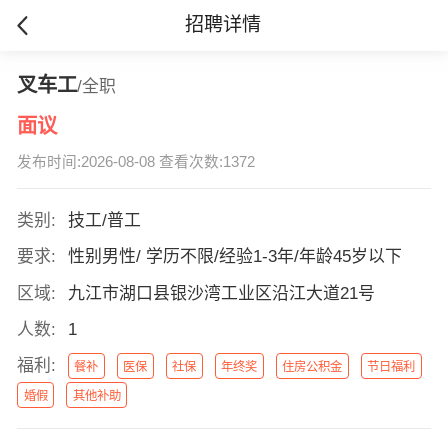
招聘详情
叉车工
/全职
面议
发布时间:2026-08-08 查看次数:1372
类别:
技工/普工
要求:
性别男性/ 学历不限/经验1-3年/年龄45岁以下
区域:
九江市湖口县银沙湾工业区沿江大道21号
人数:
1
福利:
餐补
医保
社保
年终奖
住房公积金
节日福利
婚假
其他补助