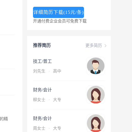
详细简历下载(15元/条)
开通付费企业会员可免费下载
推荐简历
更多简历
技工/普工
刘先生
·
高中
财务/会计
柳女士
·
大专
财务/会计
的精
周女士
·
大专