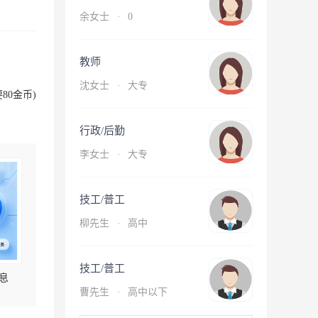
余女士
·
0
教师
沈女士
·
大专
80金币)
行政/后勤
李女士
·
大专
技工/普工
柳先生
·
高中
技工/普工
息
曹先生
·
高中以下