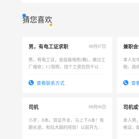
猜您喜欢
男，有电工证求职
08月07日
兼职会
男，有电工证，会组装电柜(箱)，做过工
本人女
厂维修；C1驾照，找个工资在四千以
税、政
上，枣强县以外需要有住宿，保险勿扰
为各类
电话
务，财
查看联系方式
查
作
司机
08月06日
司机或
35岁，B本。双证齐全，马上下A本！有
本人男，
跑长途，和拉大超的经验！以前开九米
格证，
六，渣土车
实，需