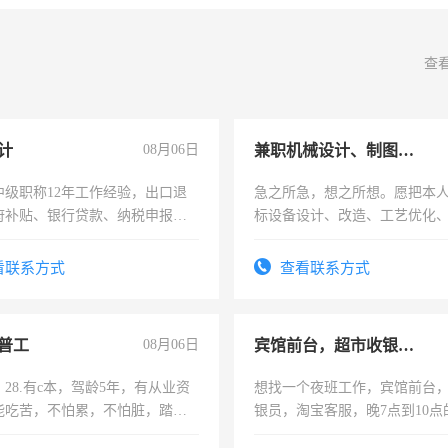
查
计
08月06日
兼职机械设计、制图、设备改造
中级职称12年工作经验，出口退
急之所急，想之所想。愿把本
府补贴、银行贷款、纳税申报、
标设备设计、改造、工艺优化
公司策划，设建新账，理乱账业
作和分解的经验与您分享。 真
务咨询等业务。欲求兼职会计工
结识有识之士，共享未来。
看联系方式
查看联系方式
普工
08月06日
宾馆前台，超市收银员，淘宝客服
28.有c本，驾龄5年，有从业资
想找一个夜班工作，宾馆前台
能吃苦，不怕累，不怕脏，踏
银员，淘宝客服，晚7点到10点
求稳定工作一份，保险不干
工，麻烦看到的老板加我微信