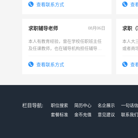
查看联系方式
查
求职辅导老师
08月06日
求职（
本人有教育经验，曾在学校任职班主任
本人大
及任课教师，也在辅导机构担任辅导教
或者商
师，求周一至周五辅导老师的工作
查看联系方式
查
栏目导航:
职位搜索
简历中心
名企展示
一句话
套餐标准
金币充值
意见建议
联系我