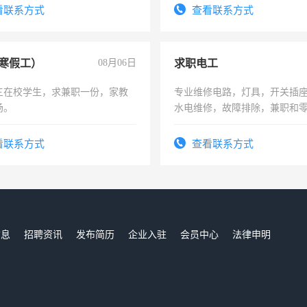
号同微信
看联系方式
查看联系方式
寒假工）
08月06日
求职电工
三在校学生，求兼职一份，家教
专业维修电路，灯具，开关插
场。
水电维修，故障排除，兼职和
看联系方式
查看联系方式
信息
招聘资讯
发布简历
企业入驻
会员中心
法律申明
们